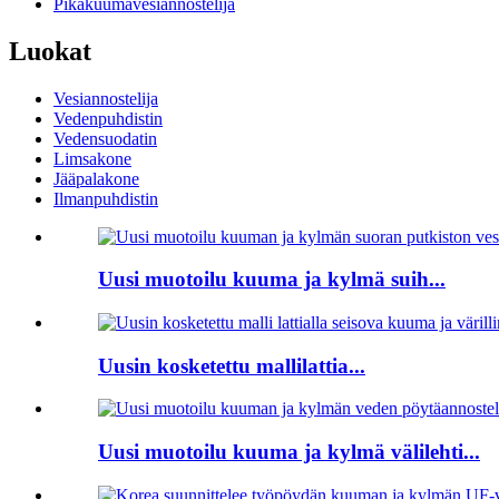
Pikakuumavesiannostelija
Luokat
Vesiannostelija
Vedenpuhdistin
Vedensuodatin
Limsakone
Jääpalakone
Ilmanpuhdistin
Uusi muotoilu kuuma ja kylmä suih...
Uusin kosketettu mallilattia...
Uusi muotoilu kuuma ja kylmä välilehti...