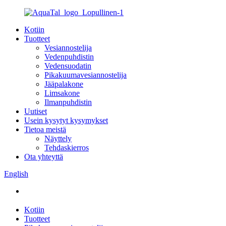
Kotiin
Tuotteet
Vesiannostelija
Vedenpuhdistin
Vedensuodatin
Pikakuumavesiannostelija
Jääpalakone
Limsakone
Ilmanpuhdistin
Uutiset
Usein kysytyt kysymykset
Tietoa meistä
Näyttely
Tehdaskierros
Ota yhteyttä
English
Kotiin
Tuotteet