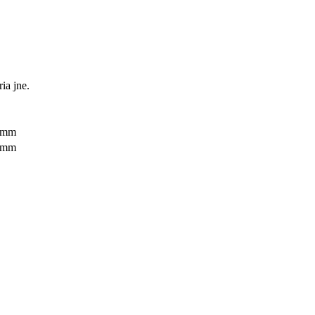
ia jne.
0mm
2mm