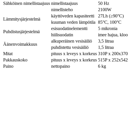
Sähköinen nimellistaajuus
nimellistaajuus
50 Hz
nimellisteho
2100W
käyttöveden kapasiteetti
27Lh (≥90°C)
Lämmitysjärjestelmä
kuuman veden lämpötila
85°C, 100°C
esisuodatinelementti
5 mikronia
Puhdistusjärjestelmä
hiilisuodatin
imee hajua, kloor
alkuperäinen vesisäiliö
3,5 litraa
Äänenvoimakkuus
puhdistettu vesisäiliö
1,5 litraa
Mitat
pituus x leveys x korkeus
310P x 200x37
Pakkauskoko
pituus x leveys x korkeus
515P x 252x54
Paino
nettopaino
6 kg