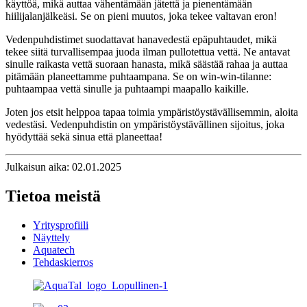
käyttöä, mikä auttaa vähentämään jätettä ja pienentämään
hiilijalanjälkeäsi. Se on pieni muutos, joka tekee valtavan eron!
Vedenpuhdistimet suodattavat hanavedestä epäpuhtaudet, mikä
tekee siitä turvallisempaa juoda ilman pullotettua vettä. Ne antavat
sinulle raikasta vettä suoraan hanasta, mikä säästää rahaa ja auttaa
pitämään planeettamme puhtaampana. Se on win-win-tilanne:
puhtaampaa vettä sinulle ja puhtaampi maapallo kaikille.
Joten jos etsit helppoa tapaa toimia ympäristöystävällisemmin, aloita
vedestäsi. Vedenpuhdistin on ympäristöystävällinen sijoitus, joka
hyödyttää sekä sinua että planeettaa!
Julkaisun aika: 02.01.2025
Tietoa meistä
Yritysprofiili
Näyttely
Aquatech
Tehdaskierros