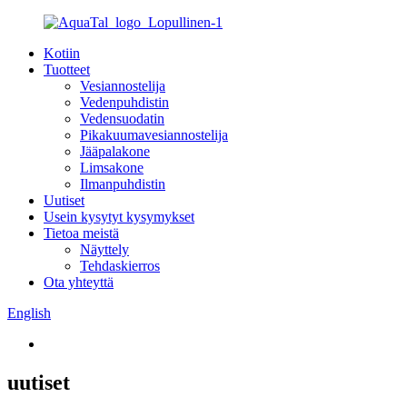
Kotiin
Tuotteet
Vesiannostelija
Vedenpuhdistin
Vedensuodatin
Pikakuumavesiannostelija
Jääpalakone
Limsakone
Ilmanpuhdistin
Uutiset
Usein kysytyt kysymykset
Tietoa meistä
Näyttely
Tehdaskierros
Ota yhteyttä
English
uutiset