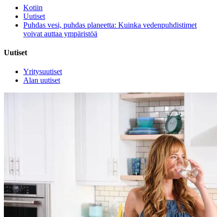
Kotiin
Uutiset
Puhdas vesi, puhdas planeetta: Kuinka vedenpuhdistimet
voivat auttaa ympäristöä
Uutiset
Yritysuutiset
Alan uutiset