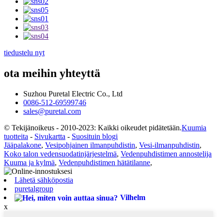
tiedustelu nyt
ota meihin yhteyttä
Suzhou Puretal Electric Co., Ltd
0086-512-69599746
sales@puretal.com
© Tekijänoikeus - 2010-2023: Kaikki oikeudet pidätetään.
Kuumia
tuotteita
-
Sivukartta
-
Suosituin blogi
Jääpalakone
,
Vesipohjainen ilmanpuhdistin
,
Vesi-ilmanpuhdistin
,
Koko talon vedensuodatinjärjestelmä
,
Vedenpuhdistimen annostelija
Kuuma ja kylmä
,
Vedenpuhdistimen hätätilanne
,
Lähetä sähköpostia
puretalgroup
Vilhelm
x