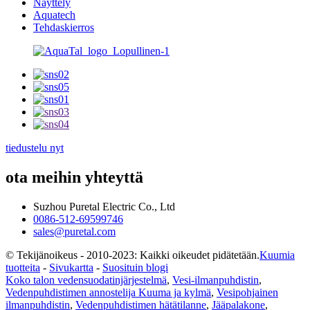
Näyttely
Aquatech
Tehdaskierros
tiedustelu nyt
ota meihin yhteyttä
Suzhou Puretal Electric Co., Ltd
0086-512-69599746
sales@puretal.com
© Tekijänoikeus - 2010-2023: Kaikki oikeudet pidätetään.
Kuumia
tuotteita
-
Sivukartta
-
Suosituin blogi
Koko talon vedensuodatinjärjestelmä
,
Vesi-ilmanpuhdistin
,
Vedenpuhdistimen annostelija Kuuma ja kylmä
,
Vesipohjainen
ilmanpuhdistin
,
Vedenpuhdistimen hätätilanne
,
Jääpalakone
,