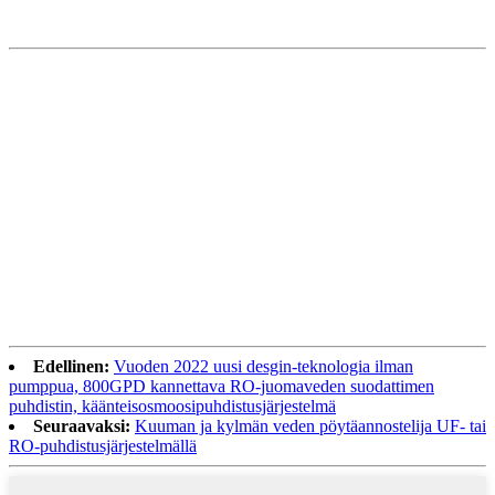
Edellinen:
Vuoden 2022 uusi desgin-teknologia ilman
pumppua, 800GPD kannettava RO-juomaveden suodattimen
puhdistin, käänteisosmoosipuhdistusjärjestelmä
Seuraavaksi:
Kuuman ja kylmän veden pöytäannostelija UF- tai
RO-puhdistusjärjestelmällä