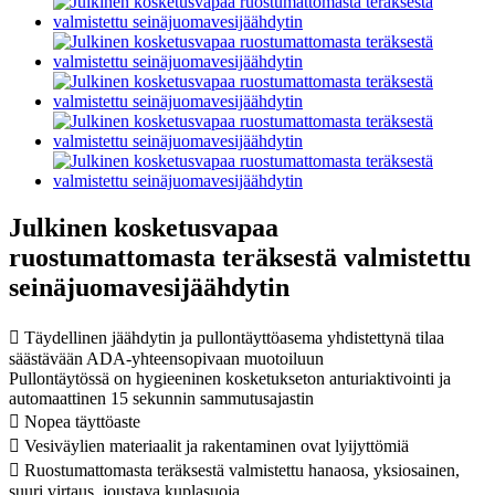
Julkinen kosketusvapaa
ruostumattomasta teräksestä valmistettu
seinäjuomavesijäähdytin
 Täydellinen jäähdytin ja pullontäyttöasema yhdistettynä tilaa
säästävään ADA-yhteensopivaan muotoiluun
Pullontäytössä on hygieeninen kosketukseton anturiaktivointi ja
automaattinen 15 sekunnin sammutusajastin
 Nopea täyttöaste
 Vesiväylien materiaalit ja rakentaminen ovat lyijyttömiä
 Ruostumattomasta teräksestä valmistettu hanaosa, yksiosainen,
suuri virtaus, joustava kuplasuoja