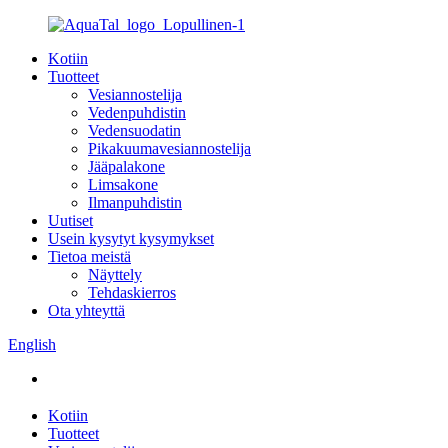
Kotiin
Tuotteet
Vesiannostelija
Vedenpuhdistin
Vedensuodatin
Pikakuumavesiannostelija
Jääpalakone
Limsakone
Ilmanpuhdistin
Uutiset
Usein kysytyt kysymykset
Tietoa meistä
Näyttely
Tehdaskierros
Ota yhteyttä
English
Kotiin
Tuotteet