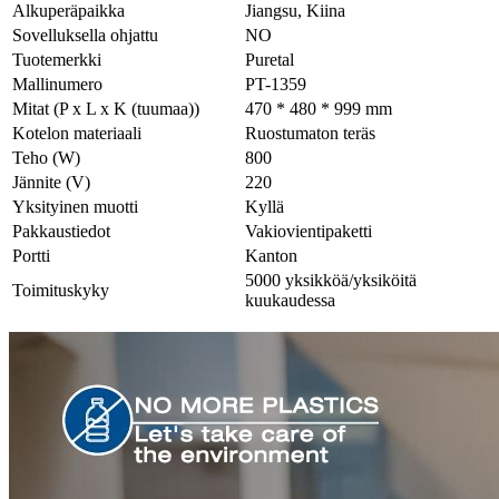
Alkuperäpaikka
Jiangsu, Kiina
Sovelluksella ohjattu
NO
Tuotemerkki
Puretal
Mallinumero
PT-1359
Mitat (P x L x K (tuumaa))
470 * 480 * 999 mm
Kotelon materiaali
Ruostumaton teräs
Teho (W)
800
Jännite (V)
220
Yksityinen muotti
Kyllä
Pakkaustiedot
Vakiovientipaketti
Portti
Kanton
5000 yksikköä/yksiköitä
Toimituskyky
kuukaudessa