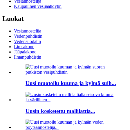
Vesiannostelija
Kaupallinen vesijäähdytin
Luokat
Vesiannostelija
Vedenpuhdistin
Vedensuodatin
Limsakone
Jääpalakone
Ilmanpuhdistin
Uusi muotoilu kuuma ja kylmä suih...
Uusin kosketettu mallilattia...