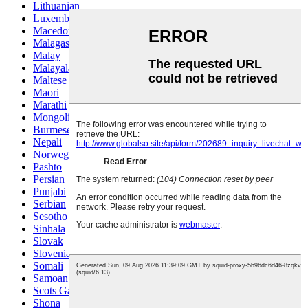
Lithuanian
Luxembou..
Macedonian
Malagasy
Malay
Malayalam
Maltese
Maori
Marathi
Mongolian
Burmese
Nepali
Norwegian
Pashto
Persian
Punjabi
Serbian
Sesotho
Sinhala
Slovak
Slovenian
Somali
Samoan
Scots Gaelic
Shona