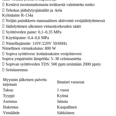
 Kestävä ruostumattomasta teräksestä valmistettu runko
 Tehokas jäähdytysjääsäiliö ja -kela
Kylmäaine R-134a
 Neljän painikkeen manuaalinen aktivointi vesijäähdyttimessä
 Jäähdyttimen ulkoinen virtauskorkeuden säätö
 Syöttöveden paine: 0,1–0,35 MPa
 Käyttöpaine: 0,4–0,6 MPa
 Nimellisjännite: 110V/220V 50/60Hz
Nimellinen virrankulutus: 800 W
 Sopiva syöttövesi: kotitalouksien vesijohtovesi
Sopiva ympäristön lämpötila: 5–38 celsiusastetta
 Sopivan syöttöveden TDS: 500 ppm (enintään 2000 ppm)
 Seinäasennus
Myynnin jälkeinen palvelu
Ilmaiset varaosat
tarjotaan
Takuu
1 vuosi
Tyyppi
Kylmä
Asennus
Jalusta
Hakemus
Kaupallinen
Virtalähde
Sähköinen